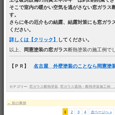
そこで室内の暖かい空気を逃がさない窓ガラス
す。
さらに冬の厄介もの結露、結露対策にも窓ガラ
ください。
詳しくは【クリック】
してください。
以上、
岡憲塗装の窓ガラス
断熱塗装の施工例で
【ＰＲ】
名古屋 外壁塗装のことなら岡憲塗
カテゴリー:
窓ガラス断熱塗装
,
窓ガラス遮熱・断熱塗装施工例 
←
前の事例
1
2
3
4
次ページへ »