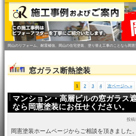
岡山のリフォーム、耐震補強、岡山の住宅塗装、塗り替え工事のことなら岡憲
窓ガラス断熱塗装
1
2
3
4
次ページへ »
マンション・高層ビルの窓ガラス
なら岡憲塗装にお任せください。
投稿
岡憲塗装ホームページからご相談を頂きました