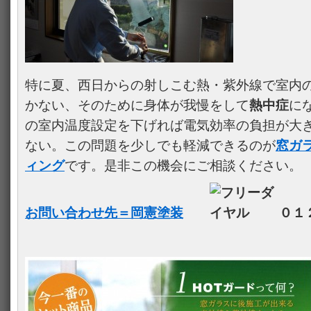
特に夏、西日からの射しこむ熱・紫外線で室内
かない、そのために身体が我慢をして
熱中症
に
の室内温度設定を下げれば電気効率の負担が大
ない。この問題を少しでも軽減できるのが
窓ガ
ィング
です。是非この機会にご相談ください。
お問い合わせ先＝岡憲塗装
０１