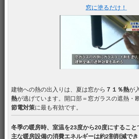
窓に塗るだけ！
建物への熱の出入りは、夏は窓から
７１％熱
が
熱
が逃げています。開口部＝窓ガラスの遮熱・
節電対策
に最も有効です。
冬季の暖房時、室温を23度から20度にすること
主な暖房設備の消費エネルギーは約2割削減で