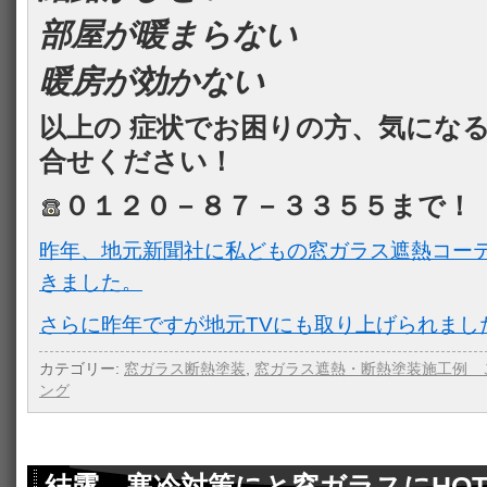
部屋が暖まらない
暖房が効かない
以上の 症状でお困りの方、気にな
合せください！
０１２０－８７－３３５５まで！
昨年、地元新聞社に私どもの窓ガラス遮熱コー
きました。
さらに昨年ですが地元TVにも取り上げられまし
カテゴリー:
窓ガラス断熱塗装
,
窓ガラス遮熱・断熱塗装施工例 
ング
結露、寒冷対策にと窓ガラスにHO