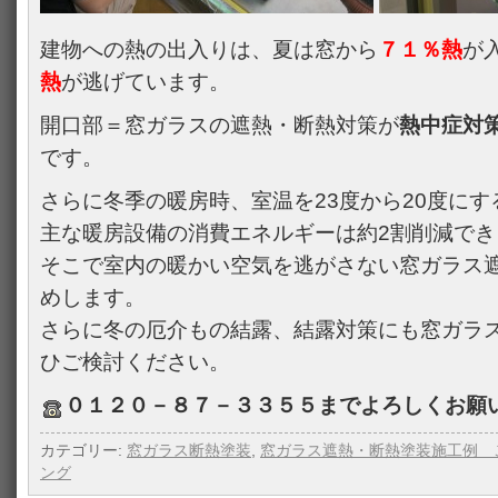
建物への熱の出入りは、夏は窓から
７１％熱
が
熱
が逃げています。
開口部＝窓ガラスの遮熱・断熱対策が
熱中症対
です。
さらに冬季の暖房時、室温を23度から20度にす
主な暖房設備の消費エネルギーは約2割削減で
そこで室内の暖かい空気を逃がさない窓ガラス
めします。
さらに冬の厄介もの結露、結露対策にも窓ガラ
ひご検討ください。
０１２０－８７－３３５５までよろしくお願
カテゴリー:
窓ガラス断熱塗装
,
窓ガラス遮熱・断熱塗装施工例 
ング