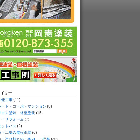
ゴリー
の他工事
(11)
パート・コーポ・マンション
(8)
リコン塗装 外壁塗装
(15)
チ・リフォーム
(7)
ニットバス
(2)
庫・工場の屋根塗装
(6)
装・塗り替えのご案内・ご提案
(20)