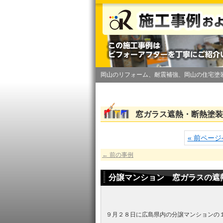
岡山のリフォーム、耐震補強、岡山の住宅塗
窓ガラス遮熱・断熱塗装
« 前ページ
←
前の事例
分譲マンション 窓ガラスの遮
９月２８日に広島県内の分譲マンションの