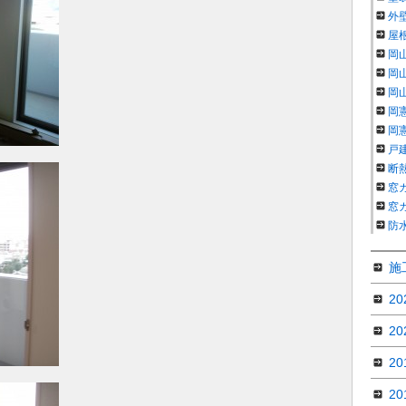
外
屋
岡
岡
岡
岡
岡
戸
断
窓
窓
防
施
2
2
2
2