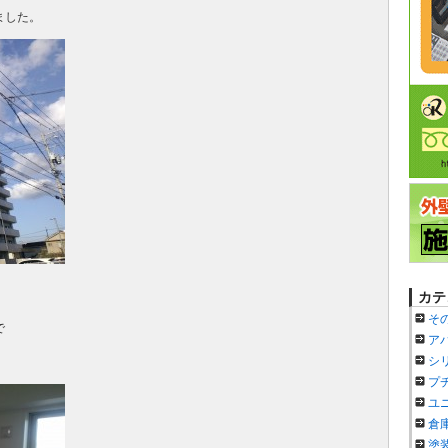
ました。
カテ
そ
で
ア
シ
プ
ユ
倉
塗