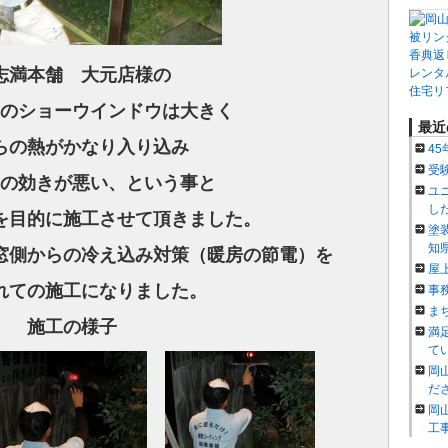
被リン
香典返
志満本舗 大元店様の
レンタ
住宅リ
のショーウインドウは大きく
最近
らの熱がかなり入り込み
4
受
の効きが悪い、という事と
ユ
し
を
目的に施工させて頂きました。
塗
知
窓側からの冷え込み対策（暖房の節電）を
屋
れての施工になりました。
事
ま
施工の様子
満
て
岡
だ
岡
工