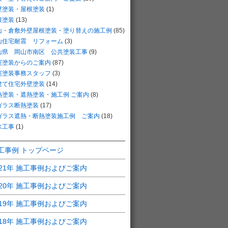
壁塗装・屋根塗装
(1)
根塗装
(13)
山・倉敷外壁屋根塗装・塗り替えの施工例
(85)
山住宅耐震 リフォーム
(3)
山県 岡山市南区 公共塗装工事
(9)
憲塗装からのご案内
(87)
憲塗装事務スタッフ
(3)
建て住宅外壁塗装
(14)
熱塗装・遮熱塗装・施工例 ご案内
(8)
ガラス断熱塗装
(17)
ガラス遮熱・断熱塗装施工例 ご案内
(18)
水工事
(1)
工事例 トップページ
021年 施工事例およびご案内
020年 施工事例およびご案内
019年 施工事例およびご案内
018年 施工事例およびご案内