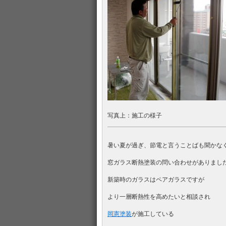
写真上：施工の様子
暑い夏が過ぎ、節電と言うことばも聞かな
窓ガラス断熱塗装の問い合わせがありまし
新築時のガラスはペアガラスですが
より一層断熱性を高めたいと相談され
岡憲塗装
が施工している