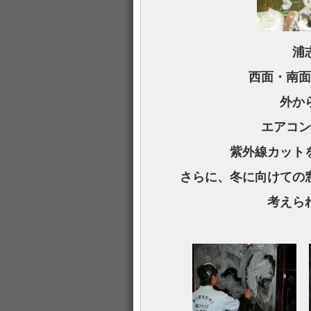
浦
西面・南面
外か
エアコン
紫外線カット
さらに、
冬に向けての
考えら