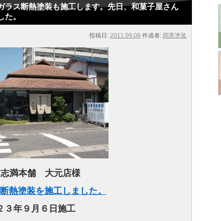
ガラス断熱塗装も施工します。先日、和菓子屋さん
した。
投稿日:
2011.09.08
作成者:
岡憲塗装
浦志満本舗 大元店様
断熱塗装を施工しました。
２３年９月６日施工