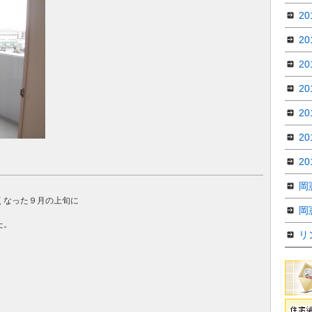
2
2
2
2
2
2
2
岡
くなった９月の上旬に
岡
た。
リ