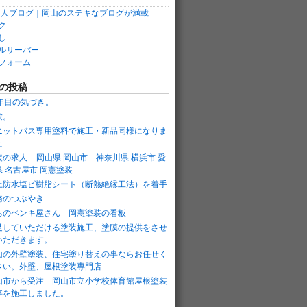
ク
し
ルサーバー
フォーム
の投稿
5年目の気づき。
験。
ニットバス専用塗料で施工・新品同様になりま
た
装の求人 – 岡山県 岡山市 神奈川県 横浜市 愛
県 名古屋市 岡憲塗装
上防水塩ビ樹脂シート（断熱絶縁工法）を着手
務のつぶやき
ちのペンキ屋さん 岡憲塗装の看板
足していただける塗装施工、塗膜の提供をさせ
いただきます。
山の外壁塗装、住宅塗り替えの事ならお任せく
さい。外壁、屋根塗装専門店
山市から受注 岡山市立小学校体育館屋根塗装
事を施工しました。