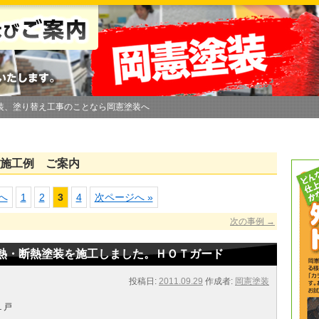
装、塗り替え工事のことなら岡憲塗装へ
施工例 ご案内
へ
1
2
3
4
次ページへ »
次の事例
→
熱・断熱塗装を施工しました。ＨＯＴガード
投稿日:
2011.09.29
作成者:
岡憲塗装
１戸